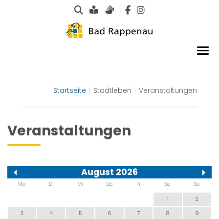
Suche
Leichte Sprache
Gebärdensprachen
Startseite
Stadtleben
Veranstaltungen
Veranstaltungen
August 2026
Mo
Di
Mi
Do
Fr
Sa
So
1
2
3
4
5
6
7
8
9