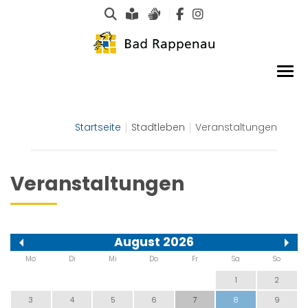
Suche
Leichte Sprache
Gebärdensprachen
Startseite
Stadtleben
Veranstaltungen
Veranstaltungen
August 2026
Mo
Di
Mi
Do
Fr
Sa
So
1
2
3
4
5
6
7
8
9