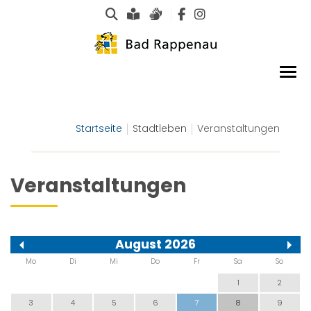
Suche
Leichte Sprache
Gebärdensprachen
Startseite
Stadtleben
Veranstaltungen
Veranstaltungen
August 2026
Mo
Di
Mi
Do
Fr
Sa
So
1
2
3
4
5
6
7
8
9