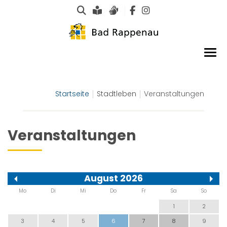
Suche
Leichte Sprache
Gebärdensprachen
Startseite
Stadtleben
Veranstaltungen
Veranstaltungen
August 2026
Mo
Di
Mi
Do
Fr
Sa
So
1
2
3
4
5
6
7
8
9