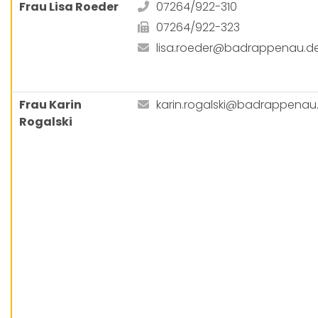
Frau Lisa Roeder
07264/922-310
07264/922-323
lisa.roeder@badrappenau.d
Frau Karin
karin.rogalski@badrappenau
Rogalski