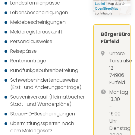
Landesfamilienpässe
Leaflet
| Map data ©
OpenStreetMap
Lebensbescheinigungen
contributors
Meldebescheinigungen
Melderegisterauskunft
BürgerBüro
Personalausweise
Fürfeld
Reisepässe
Untere
Rentenanträge
Torstraße
12
Rundfunkgebührenbefreiung
74906
Schwerbehindertenausweise
Fürfeld
(Erst- und Änderungsanträge)
Montag
Souvenirverkauf (Heimatbücher,
13.30
Stadt- und Wanderpläne)
-
Steuer-ID-Bescheinigungen
15.00
Uhr
Übermittlungssperren nach
Dienstag
dem Meldegesetz