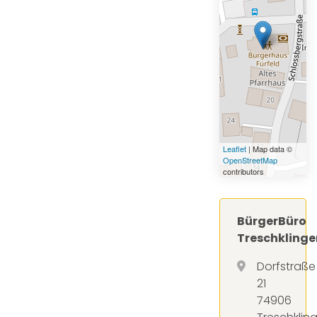
Leaflet
| Map data ©
OpenStreetMap
contributors
BürgerBüro
Treschklinge
Dorfstraße
21
74906