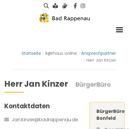
Suche
Leichte Sprache
Gebärdensprachen
Startseite
R@thaus online
Ansprechpartner
Herr Jan Kinzer
Herr Jan Kinzer
BürgerBüro
Kontaktdaten
BürgerBüro
Bonfeld
Jan.Kinzer@badrappenau.de