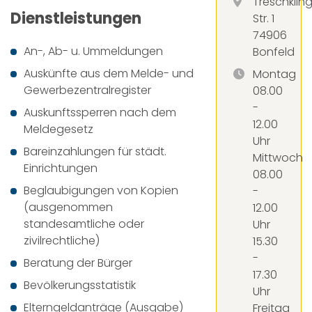
Treschklin
Dienstleistungen
Str. 1
74906
An-, Ab- u. Ummeldungen
Bonfeld
Auskünfte aus dem Melde- und
Montag
Gewerbezentralregister
08.00
-
Auskunftssperren nach dem
12.00
Meldegesetz
Uhr
Bareinzahlungen für städt.
Mittwoch
Einrichtungen
08.00
Beglaubigungen von Kopien
-
(ausgenommen
12.00
standesamtliche oder
Uhr
zivilrechtliche)
15.30
-
Beratung der Bürger
17.30
Bevölkerungsstatistik
Uhr
Elterngeldanträge (Ausgabe)
Freitag