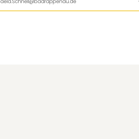
haela.Schnell@badrappenau.de