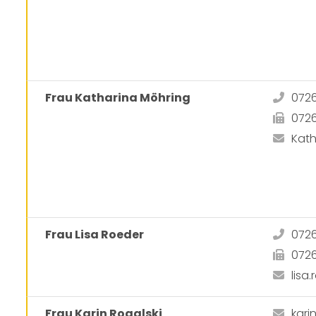
Frau Katharina Möhring
072
072
Kat
Frau Lisa Roeder
072
072
lis
Frau Karin Rogalski
kari