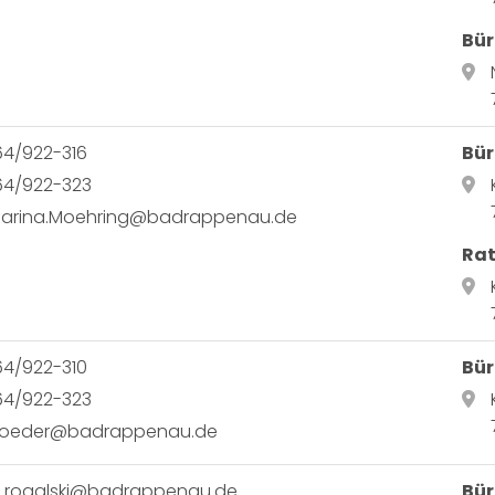
Bür
64/922-316
Bür
64/922-323
harina.Moehring@badrappenau.de
Ra
64/922-310
Bür
64/922-323
a.roeder@badrappenau.de
n.rogalski@badrappenau.de
Bür