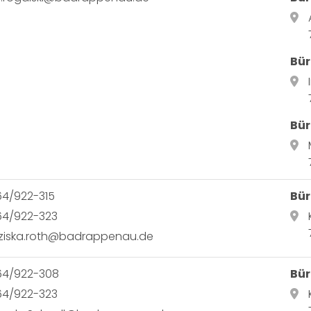
Bür
Bür
64/922-315
Bür
64/922-323
nziska.roth@badrappenau.de
64/922-308
Bür
64/922-323