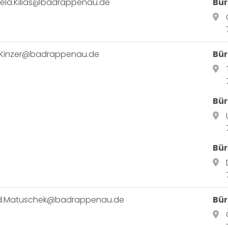
ela.Kilias@badrappenau.de
Bür
.Kinzer@badrappenau.de
Bür
Bür
Bür
d.Matuschek@badrappenau.de
Bü