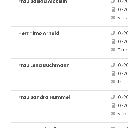
Frau Saskia Aickelin
072
072
sask
Herr Timo Arnold
0726
072
Tim
Frau Lena Buchmann
072
072
Len
Frau Sandra Hummel
0726
072
san