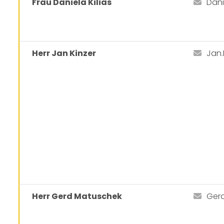
Frau Daniela Kilias
Dani
Herr Jan Kinzer
Jan
Herr Gerd Matuschek
Ger