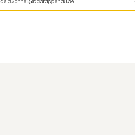
haela.Schnell@badrappenau.de