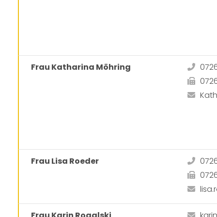
Frau Katharina Möhring
072
072
Kat
Frau Lisa Roeder
072
072
lis
Frau Karin Rogalski
kari