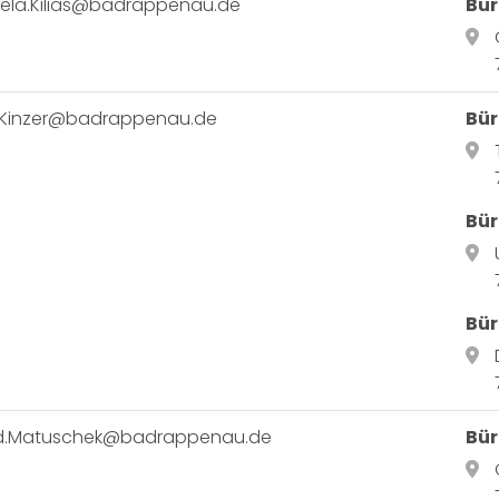
ela.Kilias@badrappenau.de
Bür
.Kinzer@badrappenau.de
Bür
Bür
Bür
d.Matuschek@badrappenau.de
Bü