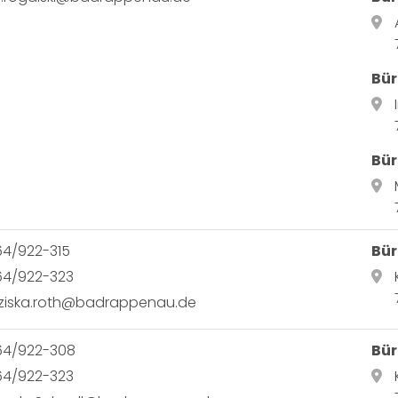
Bür
Bür
64/922-315
Bür
64/922-323
nziska.roth@badrappenau.de
64/922-308
Bür
64/922-323