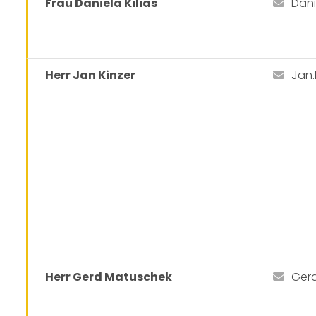
Frau Daniela Kilias
Dani
Herr Jan Kinzer
Jan
Herr Gerd Matuschek
Ger