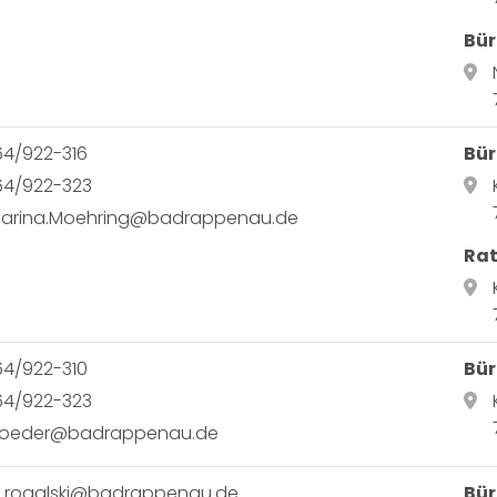
Bür
64/922-316
Bür
64/922-323
harina.Moehring@badrappenau.de
Ra
64/922-310
Bür
64/922-323
a.roeder@badrappenau.de
n.rogalski@badrappenau.de
Bür