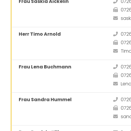
Frau Saskia Aickelin
072
072
sask
Herr Timo Arnold
0726
072
Tim
Frau Lena Buchmann
072
072
Len
Frau Sandra Hummel
0726
072
san