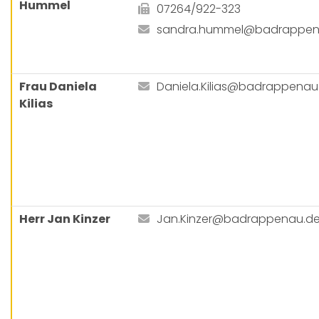
Hummel
07264/922-323
sandra.hummel@badrappen
Frau Daniela
Daniela.Kilias@badrappenau
Kilias
Herr Jan Kinzer
Jan.Kinzer@badrappenau.d