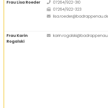
Frau Lisa Roeder
07264/922-310
07264/922-323
lisa.roeder@badrappenau.d
Frau Karin
karin.rogalski@badrappenau
Rogalski