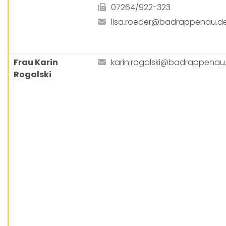
07264/922-323
lisa.roeder@badrappenau.d
Frau Karin
karin.rogalski@badrappenau
Rogalski