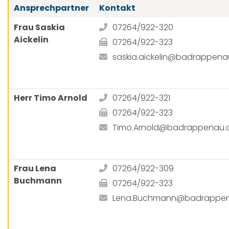
Ansprechpartner
Kontakt
Frau Saskia
07264/922-320
Aickelin
07264/922-323
saskia.aickelin@badrappena
Herr Timo Arnold
07264/922-321
07264/922-323
Timo.Arnold@badrappenau.
Frau Lena
07264/922-309
Buchmann
07264/922-323
Lena.Buchmann@badrappen