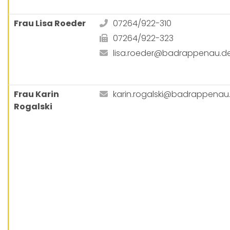
Frau Lisa Roeder
07264/922-310
07264/922-323
lisa.roeder@badrappenau.d
Frau Karin
karin.rogalski@badrappenau
Rogalski