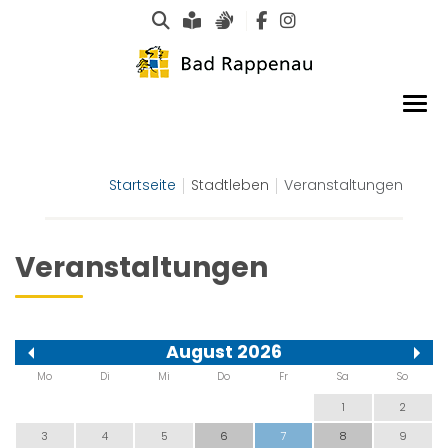
Suche
Leichte Sprache
Gebärdensprachen
Startseite
Stadtleben
Veranstaltungen
Veranstaltungen
August 2026
Mo
Di
Mi
Do
Fr
Sa
So
1
2
3
4
5
6
7
8
9