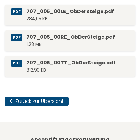
707_005_00LE_ObDerSteige.pdf
PDF
284,05 KB
707_005_00RE_ObDerSteige.pdf
PDF
1,28 MB
707_005_00TT_ObDerSteige.pdf
PDF
812,90 KB
Zurück zur Übersicht
Anschrift Stadtverwaltung